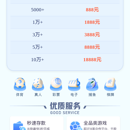
得上是“巨人”。而麦丹作为一位职业球员，虽然也不短，但
与文班亚马相比却显得有些逊色。当他们并肩站立时，那种
强烈的视觉差异令人难以忽视，这也是麦丹调侃中的幽默所
在。
这种高度差异不仅仅体现在日常互动中，更在比赛中展现出
明显效果。文班亚马凭借其卓越的臂展和灵活性，可以轻松
完成盖帽和篮板，而这些对于相对较矮的小前锋来说则是一
项艰巨任务。因此，在球队战术安排上，两人的角色定位也
截然不同，各自发挥着独特的重要性。
此外，这样明显的高度差距也容易给观众带来惊艳之感。在
赛事直播或社交媒体上，他们同框出现时，总能引发观众们
对此进行讨论和评论。这种现象不仅提高了比赛的人气，也
为双方增加了不少曝光率，使得他们成为各大媒体关注的话
题。