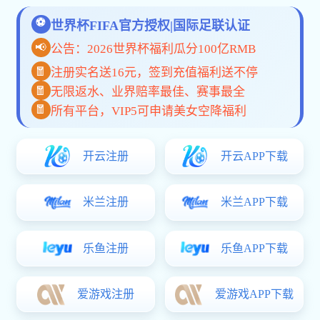
下载APP
麦丹调侃文班亚马身高如巨人站在他身
边我感觉自己像个小矮人
2026-06-15 01:01
阅读 50 次