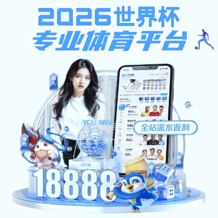
注册入口
亚星在线登录入口
· 体育观
看更便捷
连接你的赛事视野，打造球迷专属的数字主场。
亚星在线
登录入口网页版
提供多终端支持、高清视频、 实时比分与
赛事推荐，让你随时随地畅享体育内容。
网页端入口