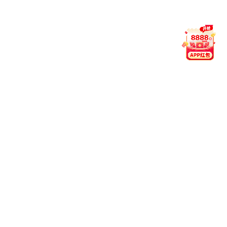
搏精神同样值得称道，让人期待其未来的发展潜力。
总结：
综合以上四个方面，可以看出尼克斯、雷霆、马刺和骑士各
自具有明显特色，同时也存在一定不足。在季后赛这个高水
平竞技平台上，每支队伍都需要不断调整自身，以适应不断
变化的形势。而这四支队伍都有潜力进一步发展，只要善用
资源并加强针对性训练，就有可能在未来取得更佳成绩。
最后，通过对分区决赛四强季后赛战绩分析，我们可以清晰
地认识到，即使具备天赋与实力，也需注重团队协作及心理
建设，这才是真正赢得比赛所不可或缺的重要元素。从这一
点来看，各队若能汲取经验教训，将来必将在NBA舞台上绽
放更耀眼光芒。