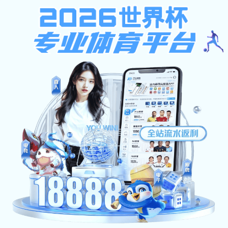
注册入口
亚星在线登录入口
· 体育观
看更便捷
连接你的赛事视野，打造球迷专属的数字主场。
亚星在线
登录入口网页版
提供多终端支持、高清视频、 实时比分与
赛事推荐，让你随时随地畅享体育内容。
网页端入口