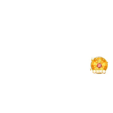
从团队配合来看，尼克斯展现出了一定程度上的默契。尽管
有时会出现个人英雄主义，但总体而言，他们能较好地实现
战术意图，相互之间传导信息流畅。然而，在面对强敌时，
有时会因为急于求成而导致失误频频，这是需要改进之处。
雷霆作为一支年轻球队，其团结合作意识非常强烈，在场上
总是能够看到彼此之间积极沟通与互动。这一点使得他们即
便面对落后的情况也能迅速找回状态，共同努力争取胜利。
而这种默契显然来自于平日里良好的训练氛围。
马刺作为老牌豪门，无疑是最具团队精神的一支球队。每一
名球员都明确自己的角色定位，并根据教练指导进行完美配
合。在场上，他们不仅关注自身发挥，更加注重整体利益，
这也是他们长期保持竞争力的重要原因之一。骑士虽然年
轻，但也逐渐形成了相互信任与支持的氛围，相信未来会更
加成熟。