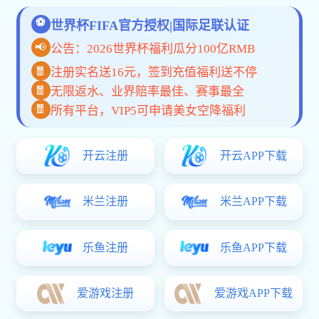
下载APP
多诺万密切关注布朗去留或将成为魔术
新任主帅
2026-06-19 02:10
阅读 56 次