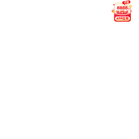
总结：
综上所述，多诺凡密切关注布朗去留的问题凸显了NBA教练
市场的不稳定性以及各支队伍对于胜利渴望之强烈。从此事
件中，我们不仅能够看到个人动态，还能洞察到整个联盟生
态系统背后的复杂性及互动关系。无论最终结局如何，都代
表着一种不断追求卓越、不懈奋斗精神。
未来，无论是作为潜在的新任主帅还是继续观察其他发展趋
势，多诺凡都将在这个过程中扮演重要角色。而这场关于教
练权杖交接的大戏，也必将为广大球迷们提供更多精彩内容
与讨论空间，让我们共同期待下一步的发展吧！
分享到：