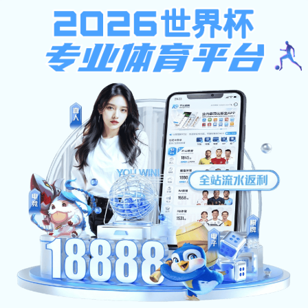
注册入口
亚星在线登录入口
· 体育观
看更便捷
连接你的赛事视野，打造球迷专属的数字主场。
亚星在线
登录入口网页版
提供多终端支持、高清视频、 实时比分与
赛事推荐，让你随时随地畅享体育内容。
网页端入口