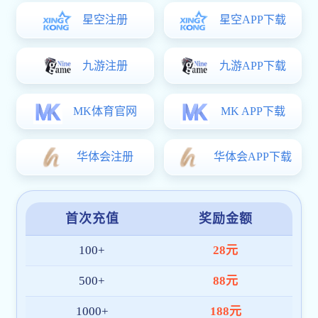
首页
体育新闻
正文
随着全球足球市场的不断发展，各大品牌纷纷加大在体育领
域的投资。阿迪达斯作为世界知名的运动品牌，近日宣布斥
资1亿欧元支持德甲联赛的国际化发展与品牌提升。这一举
措不仅显示了阿迪达斯对德甲联赛未来潜力的看好，也预示
着足球产业在全球范围内日益受到重视。本文将从四个方面
详细探讨阿迪达斯这一投资对于德甲的影响，包括经济效
益、品牌推广、国际市场拓展以及对青训体系的支持。通过
这些分析，可以更深入地了解阿迪达斯如何通过这一战略合
作推动德甲的发展，并进一步巩固其在全球体育市场中的领
导地位。
1、经济效益显著提升
阿迪达斯向德甲注入1亿欧元，无疑是对其经济效益的一次