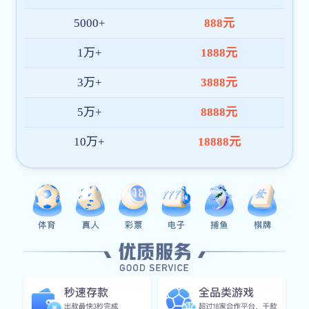
重大推动。这笔资金将用于改善德甲各俱乐部的基础设施建
设，比如场馆升级和训练设施完善，这些都将直接提高俱乐
部的运营效率和观众体验。
同时，资金注入还意味着德甲能够吸引更多高水平球员加
盟，提高联赛整体竞争力。更高水平的竞技表现将吸引更多
观众和赞助商，形成良性循环，从而进一步增强联赛的商业
价值。
此外，随着赛事观赏性的提升，门票销售和周边商品销售也
会随之增加，这为各俱乐部及整个联赛带来可观的收益，为
未来的发展打下坚实基础。
2、品牌推广效果明显
阿迪达斯作为全球著名运动品牌，通过与德甲深度合作，将
其自身品牌形象与德国足球紧密结合。在这项投资中，阿迪