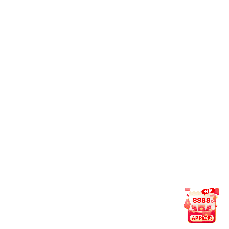
青训不仅关乎个人发展的前景，更关系到整个国家足球水平
的提升。在这样的背景下，加强青训体系建设，将有助于培
养出更多具备国际竞争力的人才，对德国足球乃至世界足球
均产生积极影响。
此外，通过扶持青训项目，也能进一步增强当地社区与俱乐
部之间的联系，提高公众参与度，从而为广大球迷创造更加
丰富多彩的足球文化氛围。
总结：
综上所述，阿迪达斯斥资1亿欧元支持德甲的发展，不仅体
现了其对体育事业深厚情感，更展示了企业战略眼光。这一
投资将在多个层面推动德国职业足球的发展，包括经济效益
显著提升、品牌推广效果明显以及国际市场拓展机会等方
面。同时，对于完善青训体系建设也是一项长远而重要的发
展举措。