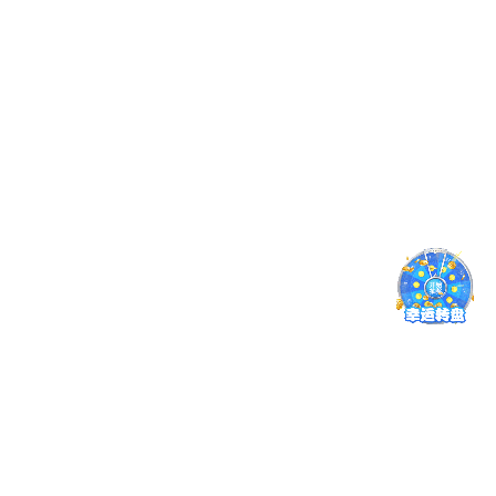
尽管皇马历来是一支豪门球队，但在当今足球界，他们同样
面临着许多挑战。例如，与巴萨等顶尖对手之间日益加剧的
竞争，以及如何应对不断变化的新兴战术趋势。这些都要求
俱乐部必须不断调整战略，以维持其高水平竞技状态。
另外，由于伤病以及转会市场的不确定性，皇马需要及时进
行人员调整，以确保最佳阵容。在这种情况下，新任主帅是
否具备足够丰富经验，对整个团队稳定性至关重要。阿韦洛
亚强调，如果选择像穆里尼奥这样拥有丰富执教经验的人，
将会大大降低风险，提高成功率。
最后，对于年轻球员的发展也是现代足球不可忽视的一环。
在新的时代背景下，新生代球员需要更多关注与培养，而这
也正是穆里尼奥擅长的一部分。他善于激励年轻人发挥潜
能，让他们在比赛中成长，从而推动整个队伍向前发展。
4、未来可能的发展方向