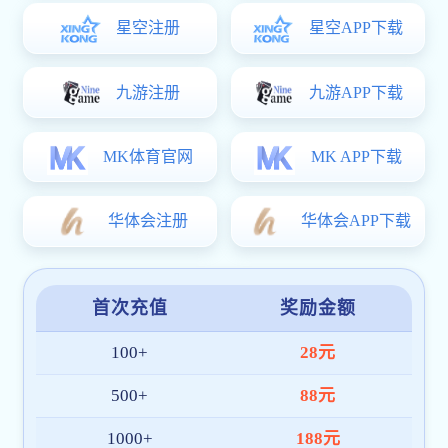
首页
体育新闻
正文
在最近的采访中，前皇家马德里球员阿韦洛亚针对球队更衣
室的问题发表了看法，并表示穆里尼奥是目前最适合再次执
教皇马的候选人。他认为，在当前复杂的足球环境中，穆帅
能够带给球队所需的强烈领导力和战术智慧。本文将从四个
方面详细探讨这一话题，包括更衣室氛围的重要性、阿韦洛
亚对穆里尼奥执教能力的认可、现阶段皇马面临的挑战以及
未来可能的发展方向。通过这些分析，可以更好理解阿韦洛
亚的观点及其背后的深层次原因。
1、更衣室氛围的重要性
更衣室作为球队内部交流和管理的重要场所，其氛围直接影
响球队的表现和凝聚力。良好的更衣室氛围有助于增强球员
之间的信任与默契，促进团队合作。而不和谐的气氛则可能