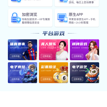
教能力的高度评价。他提到，在穆帅执教期间，皇马实现了
历史性的成就，包括赢得西甲冠军和国王杯等荣誉。这样的
成功不单源于战术安排，更重要的是他能够塑造出一个团结
一致、斗志昂扬的团队。
穆里尼奥以其独特的人格魅力和强烈的胜利欲望，对球员起
到了激励作用。他善于发现每位球员身上的潜能，并且能迅
速将他们融入到整体战术体系中。这种个人化管理方式，使
得球员们愿意为他拼尽全力，从而提升整支球队的竞争力。
此外，阿韦洛亚还指出，在面对压力时，穆帅总是能够保持
冷静，这种特质对于当前处于竞争激烈环境中的皇马来说尤
为重要。在关键时刻，他能够做出果断决策，引导球队走出
困境，因此他被认为是最佳人选并非偶然。
3、现阶段皇马面临的挑战