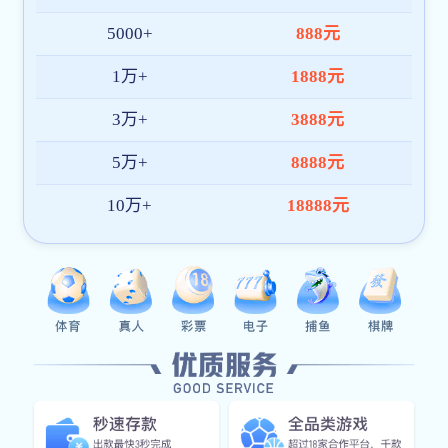
导致士气低落，甚至影响比赛结果。因此，各个俱乐部都非
常重视如何营造积极向上的更衣室文化。
阿韦洛亚指出，皇马在过去的一些赛季中曾经历过不同程度
的更衣室问题，这不仅影响了队伍战斗力，也让外界对球队
产生了不少质疑。他认为，只有通过有效的沟通与管理，才
能避免类似情况的发生，从而确保球队能够全心投入到赛季
目标之中。
因此，更衣室氛围不仅仅是一个心理层面的考量，而是直接
关系到球队能否取得优异成绩的重要因素。这使得如何选择
一位合适的主教练显得尤为重要，因为教练必须具备调动团
队情绪和处理人际关系的能力。
2、阿韦洛亚对穆里尼奥执教能力的认可
在谈到穆里尼奥时，阿韦洛亚表达了他对这位葡萄牙教练执